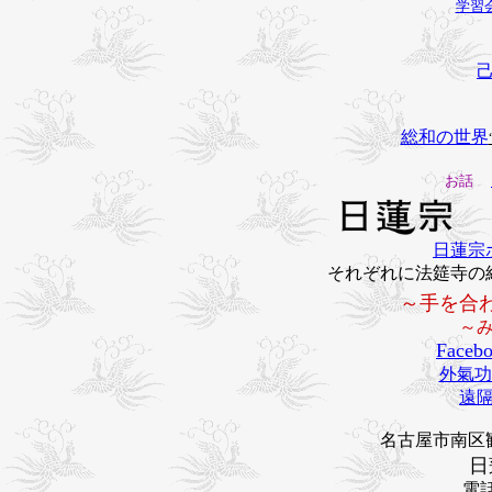
学習
総和の世界
お話
日蓮宗
それぞれに法筵寺の
～手を合
～
Faceb
外氣功
遠
名古屋市南区観音
日
電話