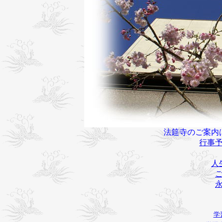
法筵寺のご案内
行事
人
学