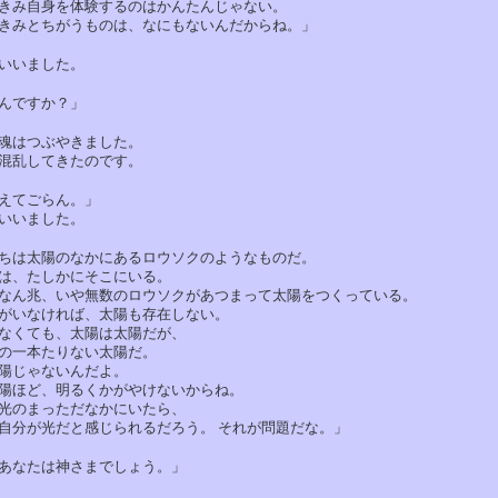
み自身を体験するのはかんたんじゃない。
みとちがうものは、なにもないんだからね。」
いました。
ですか？」
はつぶやきました。
乱してきたのです。
てごらん。」
いました。
は太陽のなかにあるロウソクのようなものだ。
、たしかにそこにいる。
ん兆、いや無数のロウソクがあつまって太陽をつくっている。
いなければ、太陽も存在しない。
くても、太陽は太陽だが、
一本たりない太陽だ。
じゃないんだよ。
ほど、明るくかがやけないからね。
のまっただなかにいたら、
分が光だと感じられるだろう。 それが問題だな。」
なたは神さまでしょう。」