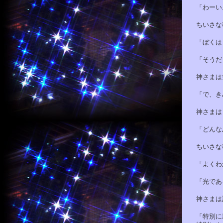
「わーい
ちいさな魂
「ぼくは、
「そうだと
神さまは笑
「で、きみ
神さまはき
「どんなふ
ちいさな魂
「よくわか
「光である
神さまは説
「特別に親