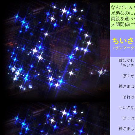
なんでこん
兄弟なのに
両親を選べ
人間関係に
ちいさ
（サンマーク
昔むかし、
『ちいさな
「ぼくがだ
神さまは答
「それはす
ちいさな魂
「ぼくは光
神さまもに