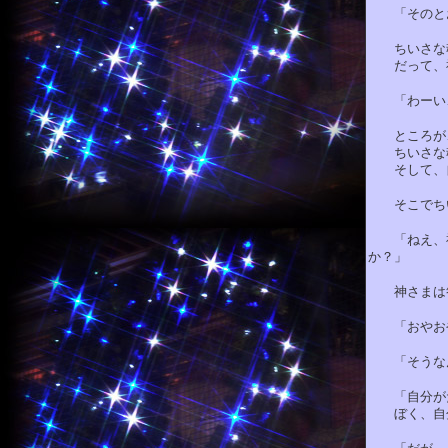
「そのとお
ちいさな魂
だって、神
「わーい、
ところが、
ちいさな魂
そして、自
そこでちい
「ねえ、神さ
か？」
神さまは答
「おやおや
「そうなん
「自分がだ
ぼく、自分