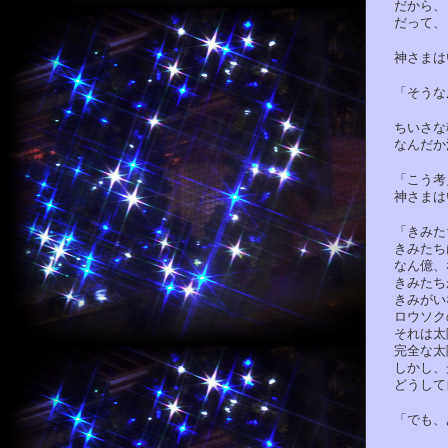
だから、き
だって、き
神さまはい
「そうなん
ちいさな魂
なんだか混
「こう考え
神さまはい
「きみたち
きみたちは
なん億、な
きみたちが
きみがいな
ロウソクの
それは太陽
完全な太陽
しかし、光
どうして自
「でも、あ