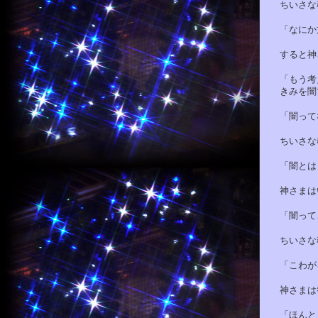
ちいさな魂
「なにか方
すると神さ
「もう考え
きみを闇で
「闇ってな
ちいさな魂
「闇とはき
神さまはい
「闇ってこ
ちいさな魂
「こわがろ
神さまは答
「ほんとう