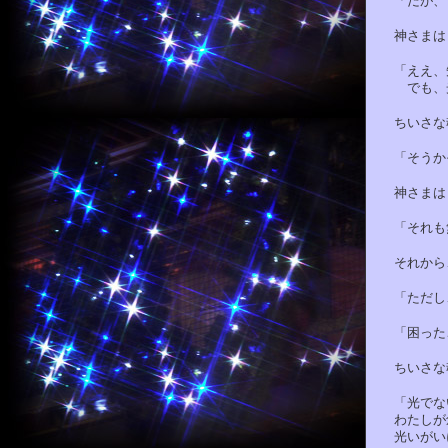
「だが、き
神さまはま
「ええ、知
でも、光で
ちいさな魂
「そうか
神さまはく
「それも無
それから、
「ただし、
「困ったこ
ちいさな魂
「光でない
わたしが創
光いがいに