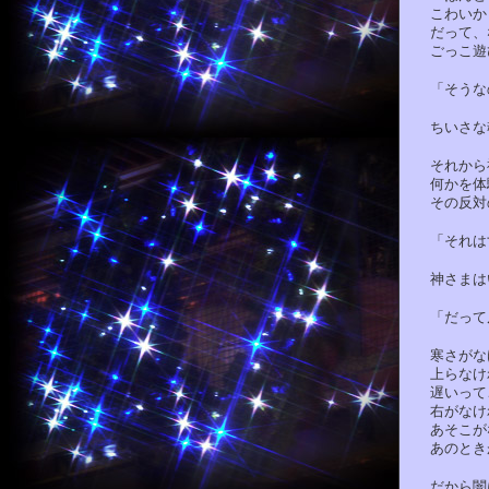
こわいかど
だって、な
ごっこ遊び
「そうな
ちいさな魂
それから神
何かを体験
その反対の
「それはす
神さまはい
「だって反
寒さがなけ
上らなけれ
遅いってこ
右がなけれ
あそこがな
あのときが
だから闇に