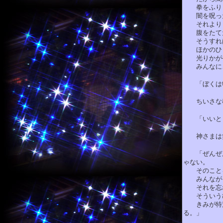
拳をふりま
闇を呪った
それよりも
腹をたてた
そうすれば
ほかのひと
光りかが
みんなに、
「ぼくは特
ちいさな魂
「いいと
神さまは笑
「ぜんぜん
ゃない。
そのことを
みんながそ
それを忘れ
そういうひ
きみが特別で
る。」