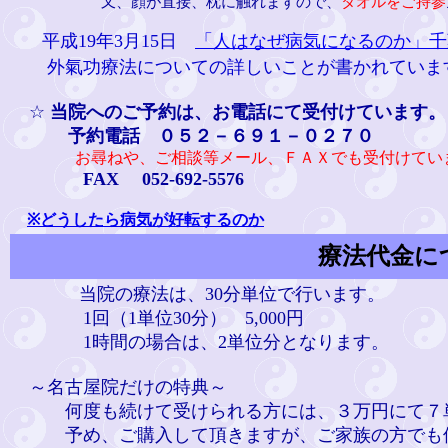
又、顔が直接、枕に触れますので、
タオルをご持参
平成19年3月15日
「人はなぜ病気になるのか」千
外氣功療法についての詳しいことが書かれていま
☆
当院へのご予約は、お電話にて受付けています。
予約電話 ０５２－６９１－０２７０
お尋ねや、ご相談等メール、ＦＡＸでも受付けてい
FAX 052-692-5576
※どうしたら病気が好転するのか
療法代金に
当院の療法は、30分単位で行います。
1回（1単位30分） 5,000円
1時間の場合は、2単位分となります。
～名古屋院だけの特典～
何度も続けて受けられる方には、３万円にて７単
予め、ご購入して頂きますが、ご家族の方でも使