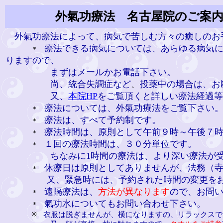
外氣功療法 名古屋院のご案
外氣功療法によって、病気で苦しむ方々の癒しのお
療法できる病気については、あらゆる病気
＊
りますので、
まずはメールかお電話下さい。
尚、統合失調症など
、
投薬中の場合は、お
又、
本院HP
をご覧頂くと詳しい療法経過等
療法については、
外氣功療法
をご覧下さい
＊
療法は、すべて予約制です。
＊
療法時間は、原則として午前９時～午後７
＊
１回の療法時間は、３０分単位です。
＊
ちなみに1時間の療法は、より深い療法が受
休療日は原則としてありませんが、法務（
＊
又、緊急時には、予約された時間の変更をお
遠隔療法は、
方法が異なります
ので、お問
＊
氣功水についてもお問い合わせ下さい。
＊
衣服は脱ぎませんが、横になりますの、リラックスで
※