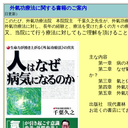
外氣功療法に関する書籍のご案内
日更新）
このたび、外氣功療法院 本院院主 千葉久之先生が、外氣功
外氣功療法に対し、長年の経験と、療法を受けた多くの方々の
又、当院にて行う療法に対してもご理解を頂けること
主な内容
第一章 病の本
第二章 なぜ氣
か？
第三章 氣と仏
第四章 外氣功
第五章 外氣功
出版社 現代書林
お近くの書店にて